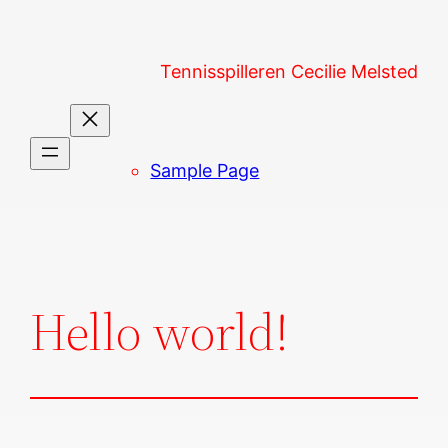
Spring
til
Tennisspilleren Cecilie Melsted
indhold
Sample Page
Hello world!